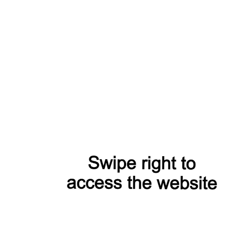
Пальто С552L василек
48 000 Р