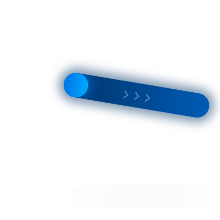
Пальто С577 LK т.кэмел
77 000 Р