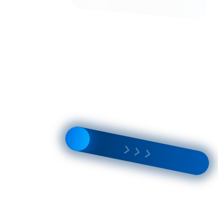
Пальто КМ937 Och т.синяя елка
20 100 Р