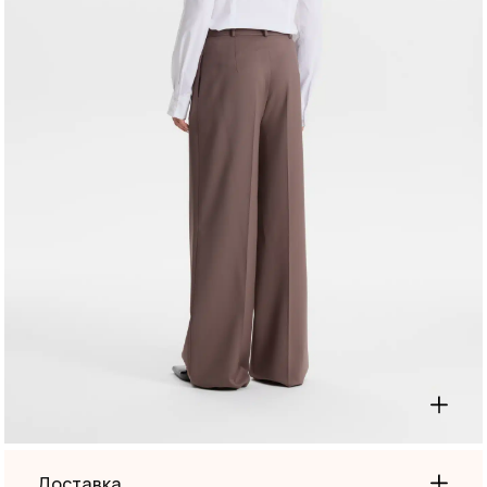
линии и визуально «собирает» образ, а кофейный
тон легко сочетается с базовыми и акцентными
цветами, оставаясь уместным и в офисе, и в
повседневных комплектах. Ориентировочная длина
105–110 см комфортно работает с обувью на
плоском ходу, каблуке и с ботинками, сохраняя
пропорции и вертикаль.
Цвет «капучино» многогранен в стилизации:
гармонирует с молочным и айвори, нюдовыми и
бежевыми тонами, серым, графитом, чёрным и
глубоким синим; красиво раскрывается рядом с
карамельными, терракотовыми и бордовыми
акцентами, а также с фактурным трикотажем. Брюки
легко составят костюмную пару с жакетами в
близкой гамме и без труда поддержат луки с
рубашками, блузами и водолазками.
Промеры изделия
Доставка