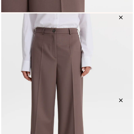
Характеристики
Ткань
Шерсть
Цвет
Кофейный
Верхний материал
24% шерсть,74% полиэстер, 2%
лайкра
Показать все характеристики
Наличие в магазинах
Земляной вал
ул. Земляной Вал дом 21