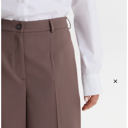
Доступность
Есть в наличии
Размеры
42
44
46
48
50
52
Наличие в магазинах
Добавить в корзину
Варианты цвета