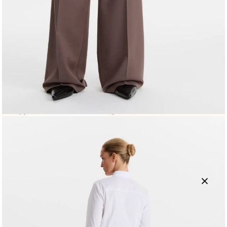
42
44
46
50
52
Новослободская
ул. Новослободская дом 35
42
Люсиновская
ул. Люсиновская дом 2 стр.1
42
44
48
50
52
Описание
Брюки КМ 6-013-1 XL в оттенке «капучино» —
универсальная база для смарт‑кэжуал и делового
гардероба. Прямой силуэт выстраивает чистые