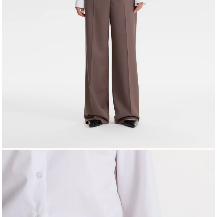
Скидка
Брюки
Одежда
Брюки КМ 6-013-1 XL капучино
10 200 Р
7 700 Р