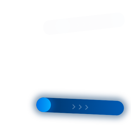
Брюки КМ 6-002 Т пье-де-пуль хаки
4 500 Р
8 900 Р