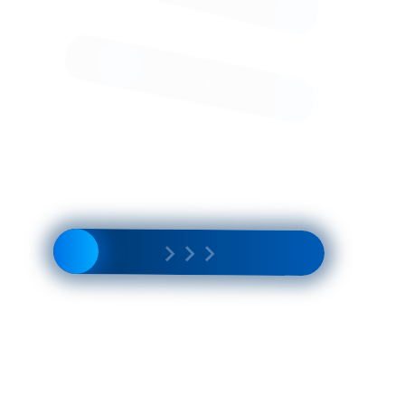
Пальто КМ1274 V океан
11 000 Р
9
16
Пальто КМ1320 ML тирамису
800
200
Р
Р